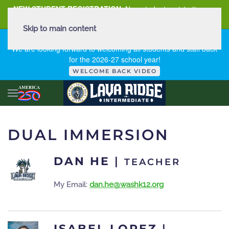
NEW STUDENT REGISTRATION
New student registration can
be
found here
.
Skip to main content
FIRST DAY OF SCHOOL - THURSDAY | AUGUST 13, 2026
We are looking forward to welcoming all students and staff back
for the 2026-27 school year!
WELCOME BACK VIDEO
DUAL IMMERSION
DAN HE
|
TEACHER
My Email:
dan.he@washk12.org
ISABEL LOPEZ
|