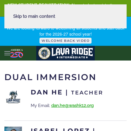
NEW STUDENT REGISTRATION
New student registration can
be
found here
.
Skip to main content
FIRST DAY OF SCHOOL - THURSDAY | AUGUST 13, 2026
We are looking forward to welcoming all students and staff back
for the 2026-27 school year!
WELCOME BACK VIDEO
DUAL IMMERSION
DAN HE
|
TEACHER
My Email:
dan.he@washk12.org
ISABEL LOPEZ
|